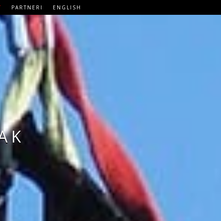
T
PARTNERI
ENGLISH
AK