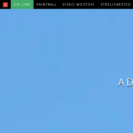
ZIP LINE
PAINTBALL
VISEĆI MOSTOVI
STRELIČARSTVO
A