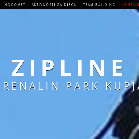
NOGOMET
AKTIVNOSTI ZA DJECU
TEAM BUILDING
KONTAK
ZIPLINE
DRENALIN PARK KUPJ