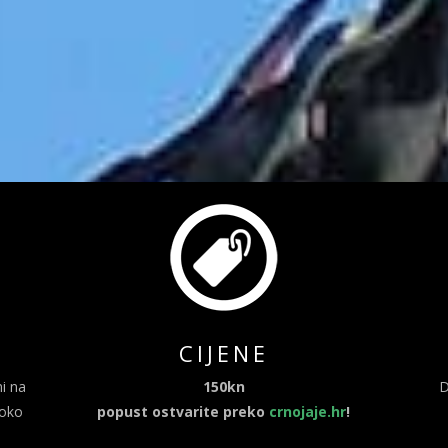
CIJENE
i na
150kn
D
 oko
popust ostvarite preko
crnojaje.hr
!