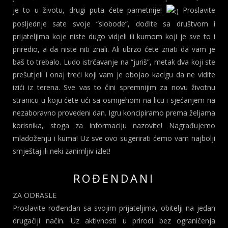
je to u životu, drugi puta ćete pametnije!
Proslavite
posljednje sate svoje “slobode”, dođite sa društvom i
prijateljima koje niste dugo vidjeli ili kumom koji je sve to i
priredio, a da niste niti znali. Ali ubrzo ćete znati da vam je
baš to trebalo. Ludo istrčavanje na “juriš”, metak dva koji ste
prešutjeli i onaj treći koji vam je obojao kacigu da ne vidite
izići iz terena. Sve vas to čini spremnijim za novu životnu
stranicu u koju ćete ući sa osmijehom na licu i sjećanjem na
nezaboravno provedeni dan. Igru koncipiramo prema željama
korisnika, stoga za informaciju nazovite! Nagrađujemo
mladoženju i kuma! Uz sve ovo sugerirati ćemo vam najbolji
smještaj ili neki zanimljiv izlet!
ROĐENDANI
ZA ODRASLE
Proslavite rođendan sa svojim prijateljima, obitelji na jedan
drugačiji način. Uz aktivnosti u prirodi bez ograničenja