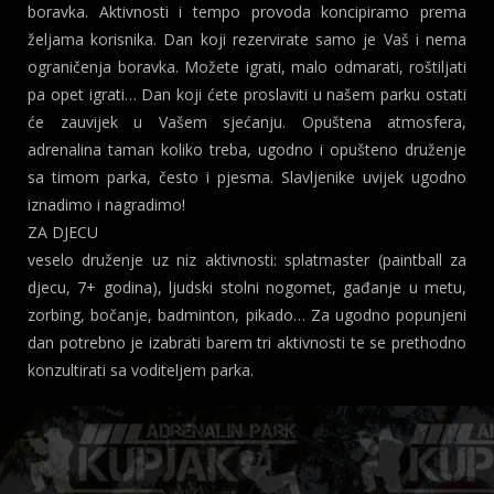
boravka. Aktivnosti i tempo provoda koncipiramo prema
željama korisnika. Dan koji rezervirate samo je Vaš i nema
ograničenja boravka. Možete igrati, malo odmarati, roštiljati
pa opet igrati… Dan koji ćete proslaviti u našem parku ostati
će zauvijek u Vašem sjećanju. Opuštena atmosfera,
adrenalina taman koliko treba, ugodno i opušteno druženje
sa timom parka, često i pjesma. Slavljenike uvijek ugodno
iznadimo i nagradimo!
ZA DJECU
veselo druženje uz niz aktivnosti: splatmaster (paintball za
djecu, 7+ godina), ljudski stolni nogomet, gađanje u metu,
zorbing, bočanje, badminton, pikado… Za ugodno popunjeni
dan potrebno je izabrati barem tri aktivnosti te se prethodno
konzultirati sa voditeljem parka.