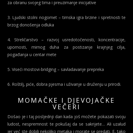
za obranu svojeg tima i preuzimanje inicijative
3. Ljudski stolni nogomet – timska igra brzine i spretnosti te
brzog donošenja odluka
4. Streličarstvo – razvoj usredotočenosti, koncentracije,
upornosti, mirnog duha za postizanje krajnjeg cilja,
pogađanja u centar mete
5. Viseći mostovi-bridging – savladavanje prepreka
6. Roštilj, piće, dobra pjesma i uživanje u druženju u prirodi.
MOMAČKE I DJEVOJAČKE
VEČERI
Došao je i taj posljednji dan kada još možete pokazati svoju
ludost, nespremnost te pokušaj da se sakrijete… Ali uzalud
jer već ste dobili nekoliko metaka i morate se predati. E, tako