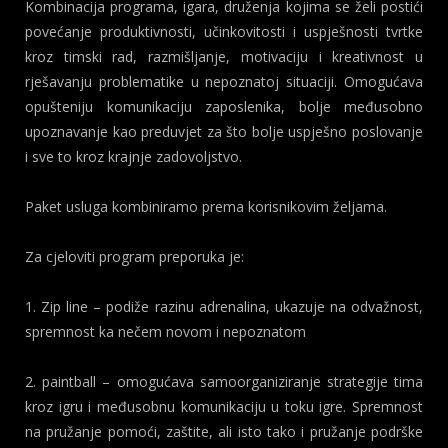
ENGLISH
Kombinacija programa, igara, druženja kojima se želi postići
povećanje produktivnosti, učinkovitosti i uspješnosti tvrtke
kroz timski rad, razmišljanje, motivaciju i kreativnost u
rješavanju problematike u nepoznatoj situaciji. Omogućava
opušteniju komunikaciju zaposlenika, bolje međusobno
upoznavanje kao preduvjet za što bolje uspješno poslovanje
i sve to kroz krajnje zadovoljstvo.
Paket usluga kombiniramo prema korisnikovim željama.
Za cjeloviti program preporuka je:
1. Zip line – podiže razinu adrenalina, ukazuje na odvažnost,
spremnost ka nečem novom i nepoznatom
2. paintball – omogućava samoorganiziranje strategije tima
kroz igru i međusobnu komunikaciju u toku igre. Spremnost
na pružanje pomoći, zaštite, ali isto tako i pružanje podrške